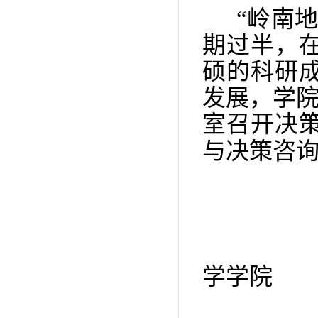
“岭南
期过半，
硕的科研
发展，
学
室召开决
与决策咨
人
学学院
2